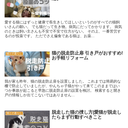
愛する猫にはずっと健康で長生きしてほしいというのがすべての猫飼
いさんの願い。 でも猫だって生き物。病気にだってかかります。 病気
のときは飼い主さんも不安で不安で仕方がない。 その上、一番苦労す
るのが投薬です。 ただでさえ偏食である猫は、お薬...
猫の脱走防止扉 引き戸がおすすめ!
猫との暮らし
お手軽リフォーム
我が家も昨年、猫の脱走防止扉を設置しました。 これまでは簡易的な
柵で防止していましたが、やんちゃ子猫がやって来てこのままではい
つか事故が起こると早急に脱走防止扉の設置を検討。 検索すると開き
戸の情報しか出てこないではありません...
脱走した猫の捜し方|愛猫が脱走し
猫との暮らし
たらまず行動すべきこと