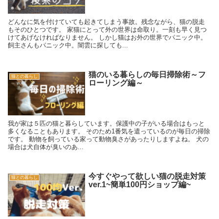
どんなに気を付けていても起きてしまう事故。残念ながら、猫の脱走
もそのひとつです。 家猫にとって外の世界は命取り。一刻も早く見つ
けてあげなければなりません。 しかし猫はお外の世界でパニック中。
飼主さんもパニック中。闇雲に探しても...
猫のいる暮らしの毎日掃除術～フ
猫との暮らし
ローリング編～
我が家は５匹の猫と暮らしています。保護中の子がいる場合はもっと
多くなることもあります。 そのため1番気を遣っているのが毎日の掃除
です。 動物を飼っている家って動物臭さがあったりしますよね。 犬の
場合は犬自体が臭いのあ...
今すぐやって欲しい猫の脱走対策
猫との暮らし
ver.1~簡単100円ショップ編~