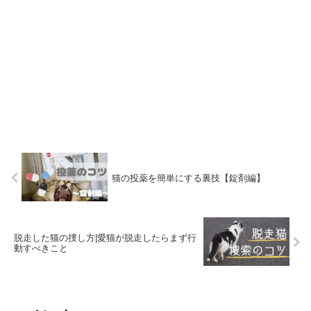
猫の投薬を簡単にする裏技【錠剤編】
脱走した猫の捜し方|愛猫が脱走したらまず行
動すべきこと